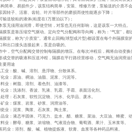
结构简单、易损件少，该泵结构简单，安装、维修方便，泵输送的介质不
泵因转子、活塞、齿轮、叶片等部件的磨损而使性能逐步下降；
、可输送较粘的液体(粘度在1万厘泊以下)；
、本泵无须用油润滑，即使空转，对泵也无任何影响，这是该泵一大特点。
泵是靠压缩空气驱动。定向空气分配阀和导向阀，称为：“气室”，都
隔膜室，称为“介质室”。通常止回阀(球型或片型)都设置在每个外隔膜
口和出口接头连接起来，泵是自吸的。
作中，空气分配阀交替控制每隔膜的增压。在每次冲程后，阀将自动变换
形成交替的吸液和压送冲程，隔膜在平行路径里移动，空气阀无油润滑油
主要用途
化工业：酸、碱、溶剂、悬浮物、分散体系。
石化业：原油、稠油、油脂、泥浆、污泥等。
涂料业：树脂、溶剂、着色剂、油漆等。
日化业：洗涤剂、香波、乳液、乳霜、手霜、表面活化剂。
水处理：石灰浆、软性沉淀物、污水、化学品、废水。
采矿业：煤浆、岩浆、砂浆、润滑油等。
陶瓷业：泥浆、陶浆、石灰浆、陶土浆。
食品业：液态半固体、巧克力、盐水、醋、糖浆、菜油、大豆油、蜂蜜、
饮料业：酵母、糖浆、浓缩物、气液混合物、葡萄酒、果汁、玉米浆等。
、医药业：溶剂、酸、碱、植物提炼液、软膏、血浆等各种药品料液。