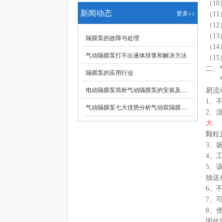
（1
新闻动态
更多>>
（1
（1
（1
隔膜泵的故障与处理
（1
气动隔膜泵打不出液体排查和解决方法
（1
二、
隔膜泵的应用行业
气动
电动隔膜泵简析气动隔膜泵的安装及使用方法
易流
1、
气动隔膜泵七大优势分析气动双隔膜泵的优势
2、
大
颗粒
3、
4、工
5、
抽送
6、
7、
8、
因此