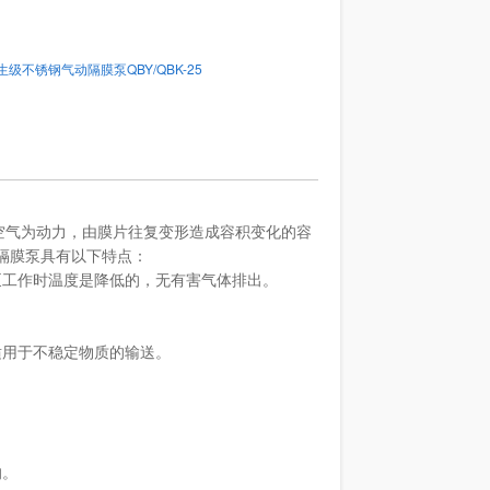
生级不锈钢气动隔膜泵QBY/QBK-25
缩空气为动力，由膜片往复变形造成容积变化的容
隔膜泵具有以下特点：
泵工作时温度是降低的，无有害气体排出。
。
。
适用于不稳定物质的输送。
的。