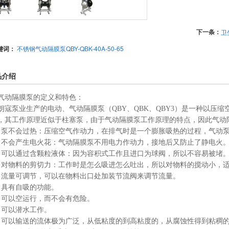
下一条：
卫
键词：
不锈钢气动隔膜泵QBY-QBK-40A-50-65
品介绍
气动隔膜泵的定义和特色：
朗寇泵业生产的电动、气动隔膜泵（QBY、QBK、QBY3）是一种以压
，其工作原理近似于柱塞泵，由于气动隔膜泵工作原理的特点，因此气动
）泵不会过热：压缩空气作动力，在排气时是一个膨胀吸热的过程，气动
）不会产生电火花：气动隔膜泵不用电力作动力，接地后又防止了静电火
）可以通过含颗粒液体：因为容积式工作且进口为球阀，所以不容易被堵
）对物料的剪切力：工作时是怎么吸进怎么吐出，所以对物料的搅动小，
）流量可调节，可以在物料出口处加装节流阀来调节流量。
）具有自吸的功能。
）可以空运行，而不会有危险。
）可以潜水工作。
）可以输送的流体极为广泛，从低粘度的到高粘度的，从腐蚀性得到粘稠