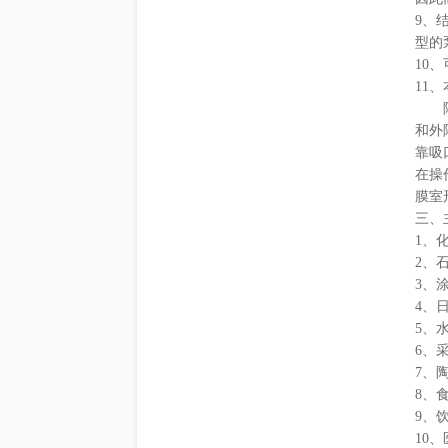
9、
型的
10
11
隔膜
和外
靠吸
在操
膜室
三、
1、
2、
3、
4、
5、
6、
7、
8、
9、
10