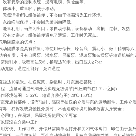
0）没有复杂的控制系统，没有电缆、保险丝等。
1）体积小、重量轻，便于移动。
2）无需润滑所以维修简便，不会由于滴漏污染工作环境。
3）泵始终能保持，不会因为磨损而降低。
4）能量利用，当关闭出口，泵自动停机，设备移动、磨损、过载、发热
5）没有动密封，维修简便避免了泄漏。工作时无死点。
气动隔膜泵的优点：
隔膜泵是具有质量可靠使用寿命长、噪音底、震动小、做工精细等六大
动的介质，具有自吸泵、潜水泵、屏蔽泵、泥浆泵和杂质泵等输送机械的
不需灌引水，吸程高达5米，扬程达70米，出口压力≧7bar
流动宽敞，通过性能好，允许通过
直径达10毫米。抽送泥浆、杂质时，对泵磨损甚微；
扬程、流量可通过气阀开度实现无级调节(气压调节在1-7bar之间)
作环境范围：5-65℃；输送介质范围(-20℃-150℃)
该泵无旋转部件，没有轴封，隔膜等抽送的介质与泵的运动部件、工件介
有毒、易挥发或腐蚀性介质时，不会造成环境污染和危害人身安全；
不必用电，在易燃、易爆场所使用安全可靠
可以浸没在介质中工作
使用方便、工作可靠、开停只需简单地打开和关闭气体阀门，即使由于意
而损坏，一旦超负荷，泵会自动地停机，具有自我保护性能，当负荷恢复