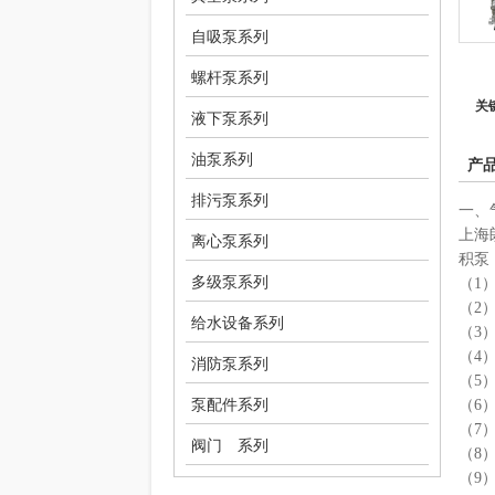
自吸泵系列
螺杆泵系列
关
液下泵系列
油泵系列
产
排污泵系列
一、
上海
离心泵系列
积泵
多级泵系列
（1
（2
给水设备系列
（3
（4
消防泵系列
（5
泵配件系列
（6
（7
阀门 系列
（8
（9